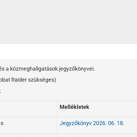
k és a közmeghallgatások jegyzőkönyvei.
obat Raider szükséges)
k
Mellékletek
és
Jegyzőkönyv 2026. 06. 18.