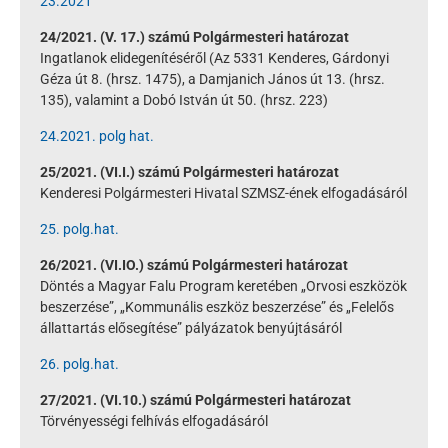
23.2021
24/2021. (V. 17.) számú Polgármesteri határozat
Ingatlanok elidegenítéséről (Az 5331 Kenderes, Gárdonyi
Géza út 8. (hrsz. 1475), a Damjanich János út 13. (hrsz.
135), valamint a Dobó István út 50. (hrsz. 223)
24.2021. polg hat.
25/2021. (VI.I.) számú Polgármesteri határozat
Kenderesi Polgármesteri Hivatal SZMSZ-ének elfogadásáról
25. polg.hat.
26/2021. (VI.IO.) számú Polgármesteri határozat
Döntés a Magyar Falu Program keretében „Orvosi eszközök
beszerzése”, „Kommunális eszköz beszerzése” és „Felelős
állattartás elősegítése” pályázatok benyújtásáról
26. polg.hat.
27/2021. (VI.10.) számú Polgármesteri határozat
Törvényességi felhívás elfogadásáról