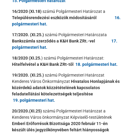
15. Polgármesteri határozat
16/2020 (XI.18)
számú Polgármesteri Határozat a
Településrendezési eszközök módosításáról
16.
polgármesteri hat.
17/2020. (XI.25.)
számú Polgármesteri Határozata
Bankszámla szerződés a K&H Bank ZRt.-vel
17.
polgármesteri hat.
18/2020 (XI.25.
) számú Polgármesteri Határozat:
Hitelfelvétel a K&H Bank ZRt-től
18. polgármesteri hat.
19/2020. (XI.25.)
számú Polgármesteri Határozat
Kenderes Város Önkormányzat
Hivatalos Honlapjának és
közérdekű adatok közzétételének kapcsolatos
feladatellátási kötelezettségek teljesítése
19. polgármesteri hat.
20/2020.(XI.25)
számú Polgármesteri Határozat a
Kenderes Város önkormányzat Képviselő-testületének
Emberi Erőforrésok Bizottsága 2020 február 11-én
készült ülés jegyzőkönyvében feltárt hiányosságok