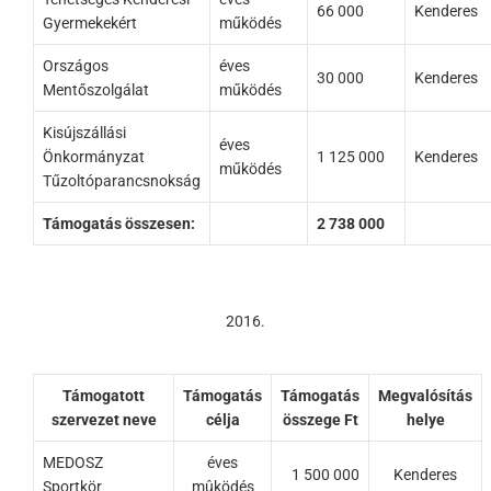
66 000
Kenderes
Gyermekekért
működés
Országos
éves
30 000
Kenderes
Mentőszolgálat
működés
Kisújszállási
éves
Önkormányzat
1 125 000
Kenderes
működés
Tűzoltóparancsnokság
Támogatás összesen:
2 738 000
2016.
Támogatott
Támogatás
Támogatás
Megvalósítás
szervezet neve
célja
összege Ft
helye
MEDOSZ
éves
1 500 000
Kenderes
Sportkör
mûködés