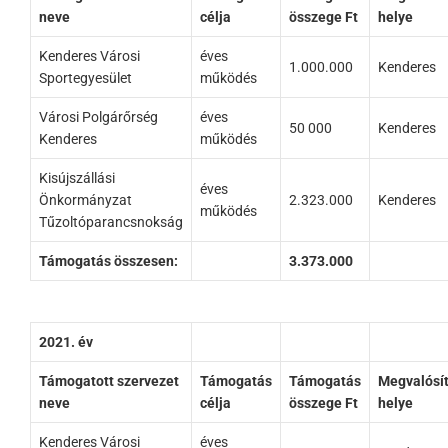
neve
célja
összege Ft
helye
Kenderes Városi
éves
1.000.000
Kenderes
Sportegyesület
működés
Városi Polgárőrség
éves
50 000
Kenderes
Kenderes
működés
Kisújszállási
éves
Önkormányzat
2.323.000
Kenderes
működés
Tűzoltóparancsnokság
Támogatás összesen:
3.373.000
2021. év
Támogatott szervezet
Támogatás
Támogatás
Megvalósí
neve
célja
összege Ft
helye
Kenderes Városi
éves