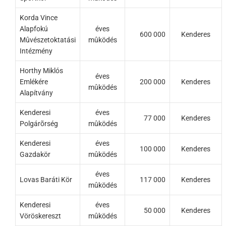
Korda Vince
Alapfokú
éves
600 000
Kenderes
Mûvészetoktatási
mûködés
Intézmény
Horthy Miklós
éves
Emlékére
200 000
Kenderes
mûködés
Alapítvány
Kenderesi
éves
77 000
Kenderes
Polgárõrség
mûködés
Kenderesi
éves
100 000
Kenderes
Gazdakör
mûködés
éves
Lovas Baráti Kör
117 000
Kenderes
mûködés
Kenderesi
éves
50 000
Kenderes
Vöröskereszt
mûködés