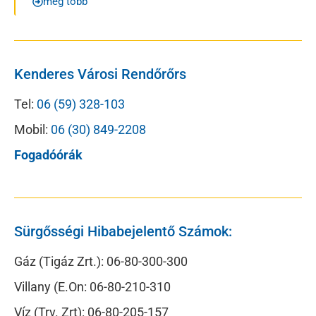
még több
Kenderes Városi Rendőrőrs
Tel:
06 (59) 328-103
Mobil:
06 (30) 849-2208
Fogadóórák
Sürgősségi Hibabejelentő Számok:
Gáz (Tigáz Zrt.): 06-80-300-300
Villany (E.On: 06-80-210-310
Víz (Trv. Zrt): 06-80-205-157