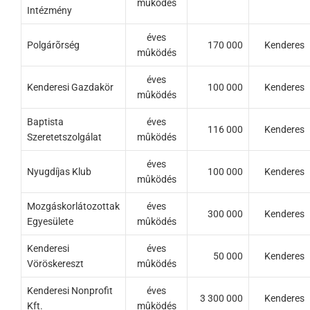
mûködés
Intézmény
éves
Polgárõrség
170 000
Kenderes
mûködés
éves
Kenderesi Gazdakör
100 000
Kenderes
mûködés
Baptista
éves
116 000
Kenderes
Szeretetszolgálat
mûködés
éves
Nyugdíjas Klub
100 000
Kenderes
mûködés
Mozgáskorlátozottak
éves
300 000
Kenderes
Egyesülete
mûködés
Kenderesi
éves
50 000
Kenderes
Vöröskereszt
mûködés
Kenderesi Nonprofit
éves
3 300 000
Kenderes
Kft.
mûködés