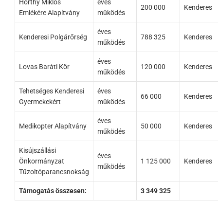
Horthy Miklós
éves
200 000
Kenderes
Emlékére Alapítvány
működés
éves
Kenderesi Polgárőrség
788 325
Kenderes
működés
éves
Lovas Baráti Kör
120 000
Kenderes
működés
Tehetséges Kenderesi
éves
66 000
Kenderes
Gyermekekért
működés
éves
Medikopter Alapítvány
50 000
Kenderes
működés
Kisújszállási
éves
Önkormányzat
1 125 000
Kenderes
működés
Tűzoltóparancsnokság
Támogatás összesen:
3 349 325