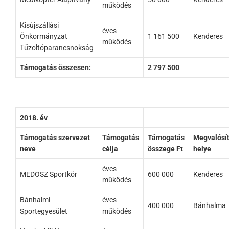
működés
Kisújszállási
éves
Önkormányzat
1 161 500
Kenderes
működés
Tűzoltóparancsnokság
Támogatás összesen:
2 797 500
2018. év
Támogatás szervezet
Támogatás
Támogatás
Megvalósí
neve
célja
összege Ft
helye
éves
MEDOSZ Sportkör
600 000
Kenderes
működés
Bánhalmi
éves
400 000
Bánhalma
Sportegyesület
működés