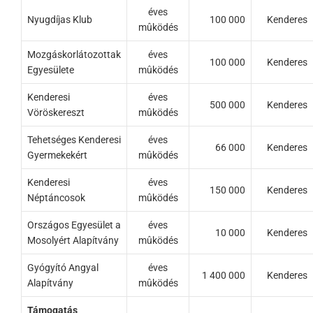
éves
Nyugdíjas Klub
100 000
Kenderes
mûködés
Mozgáskorlátozottak
éves
100 000
Kenderes
Egyesülete
mûködés
Kenderesi
éves
500 000
Kenderes
Vöröskereszt
mûködés
Tehetséges Kenderesi
éves
66 000
Kenderes
Gyermekekért
mûködés
Kenderesi
éves
150 000
Kenderes
Néptáncosok
mûködés
Országos Egyesület a
éves
10 000
Kenderes
Mosolyért Alapítvány
mûködés
Gyógyító Angyal
éves
1 400 000
Kenderes
Alapítvány
mûködés
Támogatás