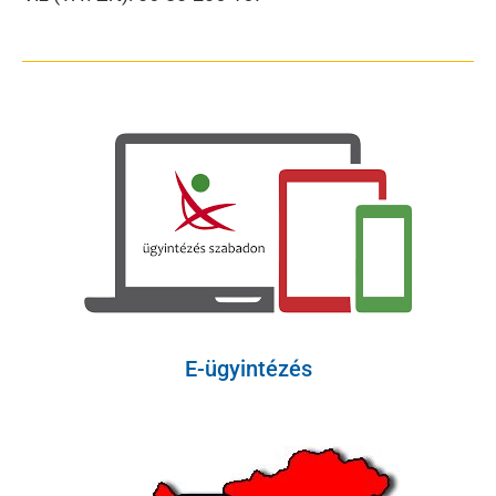
E-ügyintézés