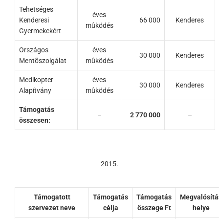
Tehetséges
éves
Kenderesi
66 000
Kenderes
mûködés
Gyermekekért
Országos
éves
30 000
Kenderes
Mentõszolgálat
mûködés
Medikopter
éves
30 000
Kenderes
Alapítvány
mûködés
Támogatás
–
2 770 000
–
összesen:
2015.
Támogatott
Támogatás
Támogatás
Megvalósítá
szervezet neve
célja
összege Ft
helye