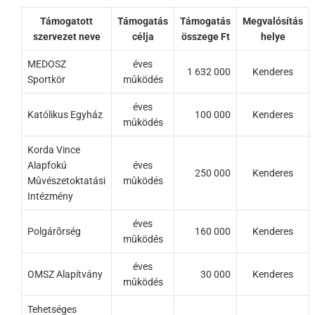
Támogatott
Támogatás
Támogatás
Megvalósítás
szervezet neve
célja
összege Ft
helye
MEDOSZ
éves
1 632 000
Kenderes
Sportkör
mûködés
éves
Katólikus Egyház
100 000
Kenderes
mûködés
Korda Vince
Alapfokú
éves
250 000
Kenderes
Mûvészetoktatási
mûködés
Intézmény
éves
Polgárõrség
160 000
Kenderes
mûködés
éves
OMSZ Alapítvány
30 000
Kenderes
mûködés
Tehetséges