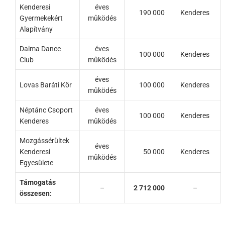
Kenderesi
éves
190 000
Kenderes
Gyermekekért
mûködés
Alapítvány
Dalma Dance
éves
100 000
Kenderes
Club
mûködés
éves
Lovas Baráti Kör
100 000
Kenderes
mûködés
Néptánc Csoport
éves
100 000
Kenderes
Kenderes
mûködés
Mozgássérültek
éves
Kenderesi
50 000
Kenderes
mûködés
Egyesülete
Támogatás
–
2 712 000
–
összesen: