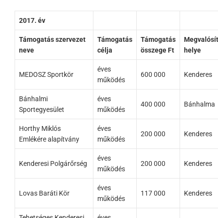
2017. év
Támogatás szervezet
Támogatás
Támogatás
Megvalósí
neve
célja
összege Ft
helye
éves
MEDOSZ Sportkör
600 000
Kenderes
működés
Bánhalmi
éves
400 000
Bánhalma
Sportegyesület
működés
Horthy Miklós
éves
200 000
Kenderes
Emlékére alapítvány
működés
éves
Kenderesi Polgárőrség
200 000
Kenderes
működés
éves
Lovas Baráti Kör
117 000
Kenderes
működés
Tehetséges Kenderesi
éves