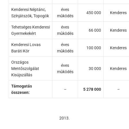
Kenderesi Néptánc,
éves
450 000
Kenderes
Színjátszók, Topogók
mûködés
Tehetséges Kenderesi
éves
66 000
Kenderes
Gyermekekért
mûködés
Kenderesi Lovas
éves
100 000
Kenderes
Baráti Kör
mûködés
Országos
éves
Mentõszolgálat
30 000
Kenderes
mûködés
Kisújszállás
Támogatás
–
5 278 000
–
összesen:
2013.