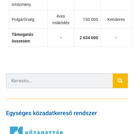
Intézmény
éves
Polgárõrség
150 000
Kenderes
mûködés
Támogatás
–
2 634 000
–
összesen:
Egységes közadatkereső rendszer