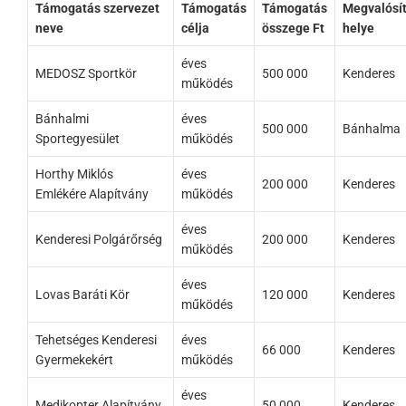
Támogatás szervezet
Támogatás
Támogatás
Megvalósí
neve
célja
összege Ft
helye
éves
MEDOSZ Sportkör
500 000
Kenderes
működés
Bánhalmi
éves
500 000
Bánhalma
Sportegyesület
működés
Horthy Miklós
éves
200 000
Kenderes
Emlékére Alapítvány
működés
éves
Kenderesi Polgárőrség
200 000
Kenderes
működés
éves
Lovas Baráti Kör
120 000
Kenderes
működés
Tehetséges Kenderesi
éves
66 000
Kenderes
Gyermekekért
működés
éves
Medikopter Alapítvány
50 000
Kenderes