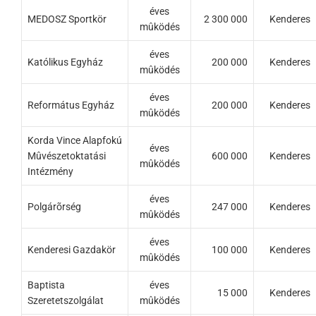
éves
MEDOSZ Sportkör
2 300 000
Kenderes
mûködés
éves
Katólikus Egyház
200 000
Kenderes
mûködés
éves
Református Egyház
200 000
Kenderes
mûködés
Korda Vince Alapfokú
éves
Mûvészetoktatási
600 000
Kenderes
mûködés
Intézmény
éves
Polgárõrség
247 000
Kenderes
mûködés
éves
Kenderesi Gazdakör
100 000
Kenderes
mûködés
Baptista
éves
15 000
Kenderes
Szeretetszolgálat
mûködés