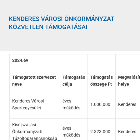
KENDERES VÁROSI ÖNKORMÁNYZAT
KÖZVETLEN TÁMOGATÁSAI
2024.év
Támogatott szervezet
Támogatás
Támogatás
Megvalósí
neve
célja
összege Ft
helye
Kenderes Városi
éves
1.000.000
Kenderes
Sportegyesület
működés
Kisújszállási
éves
Önkormányzati
2.323.000
Kenderes
működés
Tűzoltóparancsnokság