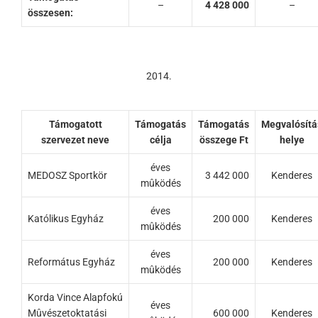
–
4 428 000
–
összesen:
2014.
Támogatott
Támogatás
Támogatás
Megvalósítá
szervezet neve
célja
összege Ft
helye
éves
MEDOSZ Sportkör
3 442 000
Kenderes
mûködés
éves
Katólikus Egyház
200 000
Kenderes
mûködés
éves
Református Egyház
200 000
Kenderes
mûködés
Korda Vince Alapfokú
éves
Mûvészetoktatási
600 000
Kenderes