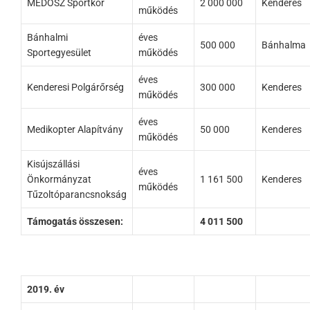
MEDOSZ Sportkör
2 000 000
Kenderes
működés
Bánhalmi
éves
500 000
Bánhalma
Sportegyesület
működés
éves
Kenderesi Polgárőrség
300 000
Kenderes
működés
éves
Medikopter Alapítvány
50 000
Kenderes
működés
Kisújszállási
éves
Önkormányzat
1 161 500
Kenderes
működés
Tűzoltóparancsnokság
Támogatás összesen:
4 011 500
2019. év