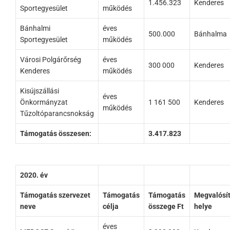
1.456.323
Kenderes
Sportegyesület
működés
Bánhalmi
éves
500.000
Bánhalma
Sportegyesület
működés
Városi Polgárőrség
éves
300 000
Kenderes
Kenderes
működés
Kisújszállási
éves
Önkormányzat
1 161 500
Kenderes
működés
Tűzoltóparancsnokság
Támogatás összesen:
3.417.823
2020. év
Támogatás szervezet
Támogatás
Támogatás
Megvalósí
neve
célja
összege Ft
helye
éves