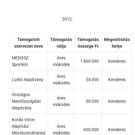
2012.
Támogatott
Támogatás
Támogatás
Megvalósítás
szervezet neve
célja
összege Ft
helye
MEDOSZ
éves
1 800 000
Kenderes
Sportkör
mûködés
éves
Lurkó Alapítvány
54 000
Kenderes
mûködés
Országos
éves
Mentõszolgálat
30 000
Kenderes
mûködés
Alapítvány
Korda Vince
Alapfokú
éves
600 000
Kenderes
Mûvészetoktatási
mûködés