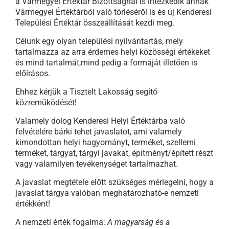
a Vármegyei Értéktár Bizottságnál is intézkedik annak
Vármegyei Értéktárból való törléséről is és új Kenderesi
Települési Értéktár összeállítását kezdi meg.
Célunk egy olyan települési nyilvántartás, mely
tartalmazza az arra érdemes helyi közösségi értékeket
és mind tartalmát,mind pedig a formáját illetően is
előírásos.
Ehhez kérjük a Tisztelt Lakosság segítő
közreműködését!
Valamely dolog Kenderesi Helyi Értéktárba való
felvételére bárki tehet javaslatot, ami valamely
kimondottan helyi hagyományt, terméket, szellemi
terméket, tárgyat, tárgyi javakat, építményt/épített részt
vagy valamilyen tevékenységet tartalmazhat.
A javaslat megtétele előtt szükséges mérlegelni, hogy a
javaslat tárgya valóban meghatározható-e nemzeti
értékként!
A nemzeti érték fogalma:
A magyarság és a