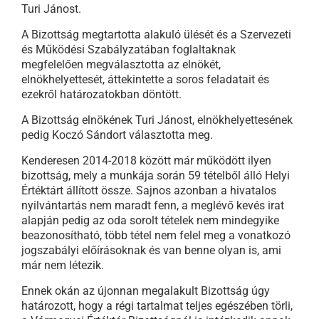
Turi Jánost.
A Bizottság megtartotta alakuló ülését és a Szervezeti
és Működési Szabályzatában foglaltaknak
megfelelően megválasztotta az elnökét,
elnökhelyettesét, áttekintette a soros feladatait és
ezekről határozatokban döntött.
A Bizottság elnökének Turi Jánost, elnökhelyettesének
pedig Koczó Sándort választotta meg.
Kenderesen 2014-2018 között már működött ilyen
bizottság, mely a munkája során 59 tételből álló Helyi
Értéktárt állított össze. Sajnos azonban a hivatalos
nyilvántartás nem maradt fenn, a meglévő kevés irat
alapján pedig az oda sorolt tételek nem mindegyike
beazonosítható, több tétel nem felel meg a vonatkozó
jogszabályi előírásoknak és van benne olyan is, ami
már nem létezik.
Ennek okán az újonnan megalakult Bizottság úgy
határozott, hogy a régi tartalmat teljes egészében törli,