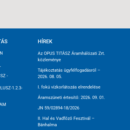
TÁS
HÍREK
ÉN
Az OPUS TITÁSZ Áramhálózati Zrt.
közleménye
L
Tájékoztatás ügyfélfogadásról –
SZ -
2026. 08. 05.
I. fokú vízkorlátozás elrendelése
LUSZ-1.2.3-
Áramszüneti értesítő: 2026. 09. 01.
RAM
JN 59/02894-18/2026
II. Hal és Vadfőző Fesztivál –
Bánhalma