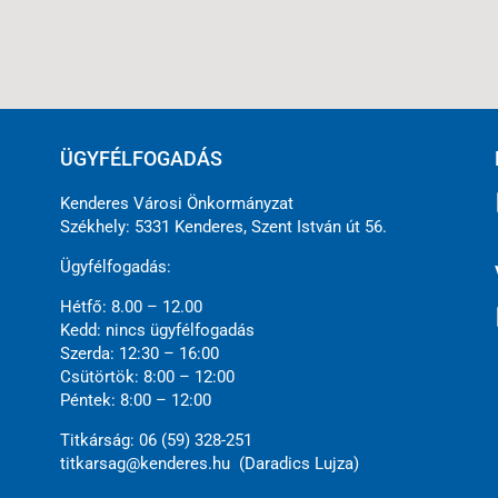
ÜGYFÉLFOGADÁS
Kenderes Városi Önkormányzat
Székhely: 5331 Kenderes, Szent István út 56.
Ügyfélfogadás:
Hétfő: 8.00 – 12.00
Kedd: nincs ügyfélfogadás
Szerda: 12:30 – 16:00
Csütörtök: 8:00 – 12:00
Péntek: 8:00 – 12:00
Titkárság: 06 (59) 328-251
titkarsag@kenderes.hu (Daradics Lujza)