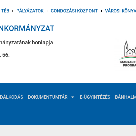
TÉB
PÁLYÁZATOK
GONDOZÁSI KÖZPONT
VÁROSI KÖNY
ÖNKORMÁNYZAT
mányzatának honlapja
 56.
ZDÁLKODÁS
DOKUMENTUMTÁR
E-ÜGYINTÉZÉS
BÁNHAL