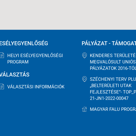
ESÉLYEGYENLŐSÉG
PÁLYÁZAT - TÁMOGA
HELYI ESÉLYEGYENLŐSÉGI
KENDERES TERÜLET
PROGRAM
MEGVALÓSULT UNIÓS
PÁLYÁZATOK 2016-TÓ
VÁLASZTÁS
SZÉCHENYI TERV PLU
„BELTERÜLETI UTAK
VÁLASZTÁSI INFORMÁCIÓK
FEJLESZTÉSE”- TOP_P
21-JN1-2022-00047
MAGYAR FALU PROG