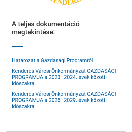
A teljes dokumentáció
megtekintése:
Határozat a Gazdasági Programról
Kenderes Város
i
Önkormányzat
GAZDASÁGI
PROGRAMJA
a
20
2
3
–
2024
. évek közötti
időszakra
Kenderes Város
i
Önkormányzat
GAZDASÁGI
PROGRAMJA
a
20
25
–
2029
. évek közötti
időszakra