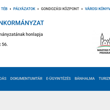
TÉB
PÁLYÁZATOK
GONDOZÁSI KÖZPONT
VÁROSI KÖNY
ÖNKORMÁNYZAT
mányzatának honlapja
 56.
DÁS
DOKUMENTUMTÁR
E-ÜGYINTÉZÉS
BÁNHALMA
TURIZ