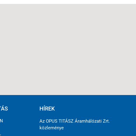
TÁS
HÍREK
ÉN
Az OPUS TITÁSZ Áramhálózati Zrt.
közleménye
L