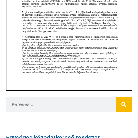
Egységes közadatkereső rendszer