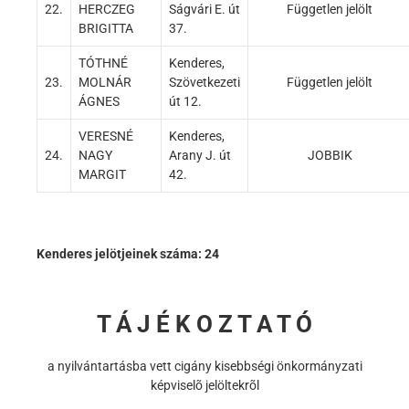
22.
HERCZEG
Ságvári E. út
Független jelölt
BRIGITTA
37.
TÓTHNÉ
Kenderes,
23.
MOLNÁR
Szövetkezeti
Független jelölt
ÁGNES
út 12.
VERESNÉ
Kenderes,
24.
NAGY
Arany J. út
JOBBIK
MARGIT
42.
Kenderes jelötjeinek száma: 24
T Á J É K O Z T A T Ó
a nyilvántartásba vett cigány kisebbségi önkormányzati
képviselõ jelöltekrõl