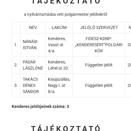
T Á J É K O Z T A T Ó
a nyilvántartásba vett polgármester jelöltekrõl
NÉV
LAKCÍM
JELÖLÕ SZERVEZET
N
Kenderes,
FIDESZ-KDNP-
NÁNÁSI
1.
Vasút út
„KENDERESÉRT”POLGÁRI
2
ISTVÁN
4/a.
KÖR
PÁDÁR
Kenderes,
2.
Független jelölt
2
LÁSZLÓNÉ
Lehel út 20.
TAKÁCS
Kisújszállás,
3.
DÉNES
Nagy I. út
Független jelölt
2
SÁNDOR
8/a.
Kenderes jelöltjeinek száma: 3
T Á J É K O Z T A T Ó