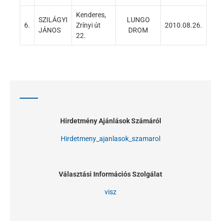
Kenderes,
SZILÁGYI
LUNGO
6.
Zrínyi út
2010.08.26.
JÁNOS
DROM
22.
Hirdetmény Ajánlások Számáról
Hirdetmeny_ajanlasok_szamarol
Választási Információs Szolgálat
visz