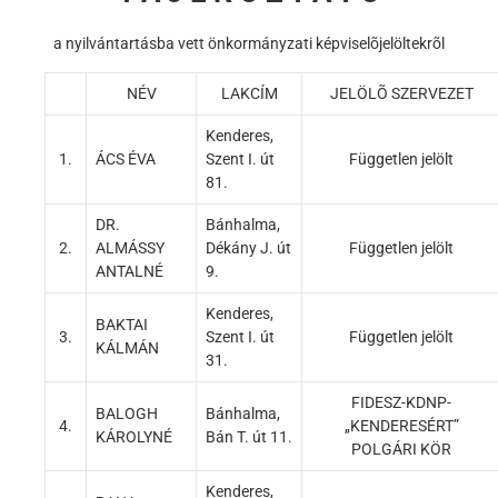
a nyilvántartásba vett önkormányzati képviselõjelöltekrõl
NÉV
LAKCÍM
JELÖLÕ SZERVEZET
Kenderes,
1.
ÁCS ÉVA
Szent I. út
Független jelölt
81.
DR.
Bánhalma,
2.
ALMÁSSY
Dékány J. út
Független jelölt
ANTALNÉ
9.
Kenderes,
BAKTAI
3.
Szent I. út
Független jelölt
KÁLMÁN
31.
FIDESZ-KDNP-
BALOGH
Bánhalma,
4.
„KENDERESÉRT”
KÁROLYNÉ
Bán T. út 11.
POLGÁRI KÖR
Kenderes,