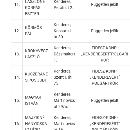
LÁSZLÓNÉ
Kenderes,
11.
Független jelölt
KORPÁS
Petõfi út 2.
ESZTER
Kenderes,
KÖRMÖS
12.
Kossuth L.
Független jelölt
PÁL
út 30.
Kenderes,
FIDESZ-KDNP-
KROKAVECZ
13.
Dézsmakert
„KENDERESÉRT”POLGÁRI
LÁSZLÓ
1.
KÖR
Kenderes,
FIDESZ-KDNP-
KUCZERÁNÉ
14.
Szent I. út
„KENDERESÉRT”
SÍPOS JUDIT
75.
POLGÁRI KÖR
Kenderes,
MAGYAR
15.
Martinovics
Független jelölt
ISTVÁN
út 29/a.
MAJZIKNÉ
Kenderes,
FIDESZ-KDNP-
16.
HANYICSKA
Martinovics
„KENDERESÉRT”
VALÉRIA
út 16.
POLGÁRI KÖR