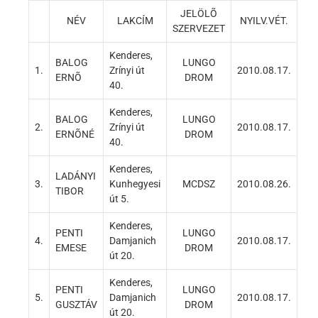
JELÖLÕ
NÉV
LAKCÍM
NYILV.VÉT.
SZERVEZET
Kenderes,
BALOG
LUNGO
1.
Zrínyi út
2010.08.17.
ERNÕ
DROM
40.
Kenderes,
BALOG
LUNGO
2.
Zrínyi út
2010.08.17.
ERNÕNÉ
DROM
40.
Kenderes,
LADÁNYI
3.
Kunhegyesi
MCDSZ
2010.08.26.
TIBOR
út 5.
Kenderes,
PENTI
LUNGO
4.
Damjanich
2010.08.17.
EMESE
DROM
út 20.
Kenderes,
PENTI
LUNGO
5.
Damjanich
2010.08.17.
GUSZTÁV
DROM
út 20.