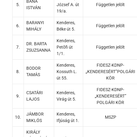
BANA
5.
József A. út
Független jelölt
ISTVÁN
19/a.
BARANYI
Kenderes,
6.
Független jelölt
MIHÁLY
Béke út 5.
Kenderes,
DR. BARTA
7.
Petõfi út
Független jelölt
ZSUZSANNA
1/1.
Kenderes,
FIDESZ-KDNP-
BODOR
8.
Kossuth L.
„KENDERESÉRT”POLGÁRI
TAMÁS
út 55.
KÖR
FIDESZ-KDNP-
CSATÁRI
Kenderes,
9.
„KENDERESÉRT”
LAJOS
Virág út 5.
POLGÁRI KÖR
JÁMBOR
Kenderes,
10.
MSZP
MIKLÓS
Ifjúság út 1.
KIRÁLY