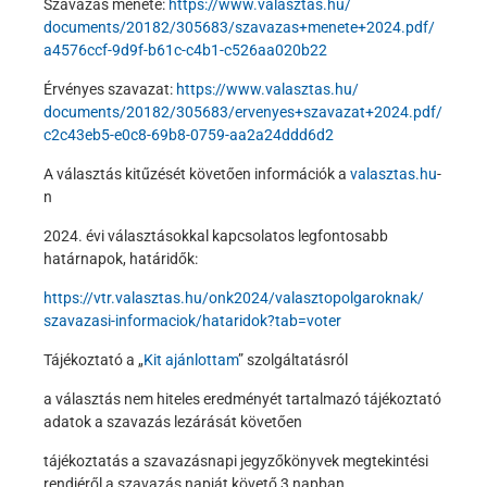
Szavazás menete:
https://www.valasztas.hu/
documents/20182/305683/
szavazas+menete+2024.pdf/
a4576ccf-9d9f-b61c-c4b1-
c526aa020b22
Érvényes szavazat:
https://www.valasztas.hu/
documents/20182/305683/
ervenyes+szavazat+2024.pdf/
c2c43eb5-e0c8-69b8-0759-
aa2a24ddd6d2
A választás kitűzését követően információk a
valasztas.hu
-
n
2024. évi választásokkal kapcsolatos legfontosabb
határnapok, határidők:
https://vtr.valasztas.hu/
onk2024/valasztopolgaroknak/
szavazasi-informaciok/
hataridok?tab=voter
Tájékoztató a „
Kit ajánlottam
” szolgáltatásról
a választás nem hiteles eredményét tartalmazó tájékoztató
adatok a szavazás lezárását követően
tájékoztatás a szavazásnapi jegyzőkönyvek megtekintési
rendjéről a szavazás napját követő 3 napban