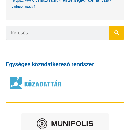
https://www.valasztas.hu/
nemzetisegi-onkormanyzati-
valasztasok1
Egységes közadatkereső rendszer