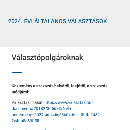
2024. ÉVI ÁLTALÁNOS VÁLASZTÁSOK
Választópolgároknak
Közlemény a szavazás helyéről, idejéről, a szavazás
módjáról:
Választási plakát:
https://www.valasztas.hu/
documents/20182/305683/NVI+
hirdetmeny+2024.pdf/46e68b04-
6cef-3bfb-2d32-
2e4db5a39b55