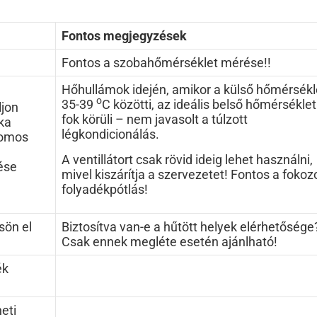
Fontos megjegyzések
Fontos a szobahőmérséklet mérése!!
Hőhullámok idején, amikor a külső hőmérsékl
o
35-39
C közötti, az ideális belső hőmérséklet
ljon
fok körüli – nem javasolt a túlzott
ka
légkondicionálás.
romos
A ventillátort csak rövid ideig lehet használni,
ése
mivel kiszárítja a szervezetet! Fontos a fokoz
folyadékpótlás!
sön el
Biztosítva van-e a hűtött helyek elérhetősége
Csak ennek megléte esetén ajánlható!
ék
eti