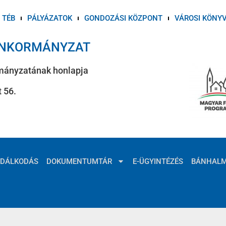
TÉB
PÁLYÁZATOK
GONDOZÁSI KÖZPONT
VÁROSI KÖNY
ÖNKORMÁNYZAT
mányzatának honlapja
 56.
ZDÁLKODÁS
DOKUMENTUMTÁR
E-ÜGYINTÉZÉS
BÁNHAL