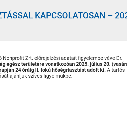
ÁSSAL KAPCSOLATOSAN – 2025. 
onprofit Zrt. előrejelzési adatait figyelembe véve Dr.
ág egész területére vonatkozóan 2025. július 20. (vasár
napján 24 óráig II. fokú hőségriasztást adott ki.
A tartós
sát ajánljuk szíves figyelmükbe.