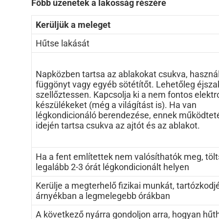
Főbb üzenetek a lakosság részére
Kerüljük a meleget
Hűtse lakását
Napközben tartsa az ablakokat csukva, haszná
függönyt vagy egyéb sötétítőt. Lehetőleg éjsza
szellőztessen. Kapcsolja ki a nem fontos elekt
készülékeket (még a világítást is). Ha van
légkondicionáló berendezése, ennek működtet
idején tartsa csukva az ajtót és az ablakot.
Ha a fent említettek nem valósíthatók meg, tölt
legalább 2-3 órát légkondicionált helyen
Kerülje a megterhelő fizikai munkát, tartózkodj
árnyékban a legmelegebb órákban
A következő nyárra gondoljon arra, hogyan hűth