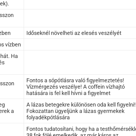
ek).
asszon
ízben
Időseknél növelheti az elesés veszélyét
os vízben
uhát. Ha
és
Fontos a sópótlásra való figyelmeztetés!
asszon
Vízmérgezés veszélye! A coffein vízhajtó
hatására is fel kell hívni a figyelmet
eg
A lázas betegekre különösen oda kell figyelni!
erek a
Fokozattan ügyeljünk a lázas gyermekek
folyadékpótlására
Fontos tudatosítani, hogy ha a testhőmérsékl
38 fok fölé emelkedik, az már káros az