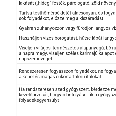
lakását („hideg” festék, párologató, zöld növény
Tartsa testhőmérsékletét alacsonyan, és fogy
sok folyadékot, előzze meg a kiszáradást
Gyakran zuhanyozzon vagy fürödjön langyos v
Használjon vizes borogatást, hűtse lábát langy
Viseljen világos, természetes alapanyagú, bő r
a napra megy, viseljen széles karimájú kalapot 
napszemüveget
Rendszeresen fogyasszon folyadékot, ne fogy
alkohol és magas cukortartalmú italokat
Ha rendszeresen szed gyógyszert, kérdezze m
kezelőorvosát, hogyan befolyásolják a gyógysz
folyadékegyensúlyt