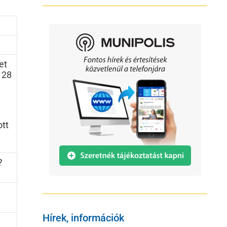
et
 28
ott
?
Hírek, információk