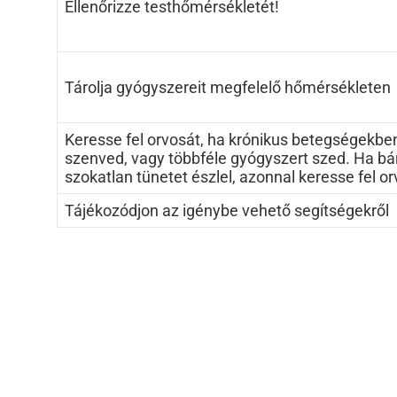
Ellenőrizze testhőmérsékletét!
Tárolja gyógyszereit megfelelő hőmérsékleten
Keresse fel orvosát, ha krónikus betegségekbe
szenved, vagy többféle gyógyszert szed. Ha bá
szokatlan tünetet észlel, azonnal keresse fel o
Tájékozódjon az igénybe vehető segítségekről