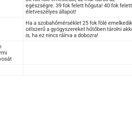
egészségre. 39 fok felett hőguta! 40 fok felett
életveszélyes állapot!
Ha a szobahőmérséklet 25 fok fölé emelkedik
célszerű a gyógyszereket hűtőben tárolni akk
is, ha ez nincs ráírva a dobozra!
n
rmi
rvosát