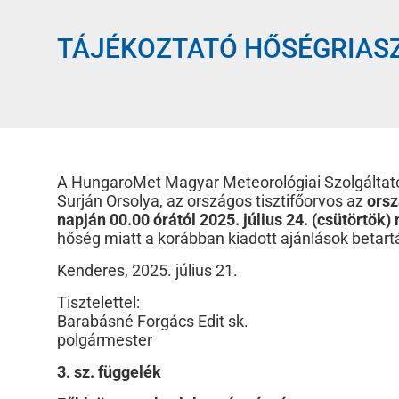
TÁJÉKOZTATÓ HŐSÉGRIASZT
A HungaroMet Magyar Meteorológiai Szolgáltató N
Surján Orsolya, az országos tisztifőorvos az
orsz
napján 00.00 órától 2025. július 24. (csütörtök) 
hőség miatt a korábban kiadott ajánlások betartá
Kenderes, 2025. július 21.
Tisztelettel:
Barabásné Forgács Edit sk.
polgármester
3. sz. függelék