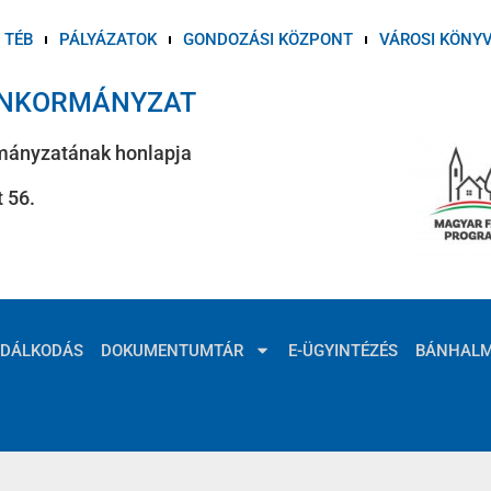
TÉB
PÁLYÁZATOK
GONDOZÁSI KÖZPONT
VÁROSI KÖNY
ÖNKORMÁNYZAT
mányzatának honlapja
 56.
ZDÁLKODÁS
DOKUMENTUMTÁR
E-ÜGYINTÉZÉS
BÁNHAL