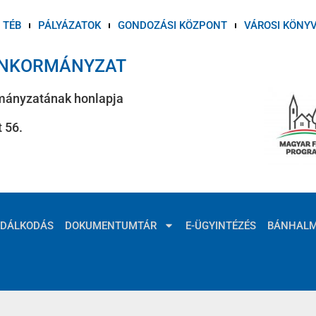
TÉB
PÁLYÁZATOK
GONDOZÁSI KÖZPONT
VÁROSI KÖNY
ÖNKORMÁNYZAT
mányzatának honlapja
 56.
ZDÁLKODÁS
DOKUMENTUMTÁR
E-ÜGYINTÉZÉS
BÁNHAL