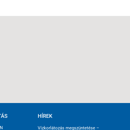
TÁS
HÍREK
ÉN
Vízkorlátozás megszüntetése –