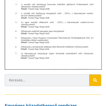
Egységes közadatkereső rendszer