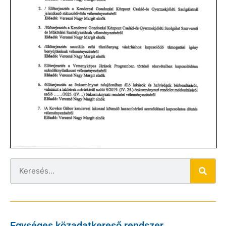
Egységes közadatkereső rendszer