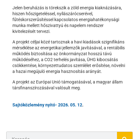
Jelen beruházás is törekszik a zöld energia kiaknázására,
hiszen hőszigeteléssel, nyílászárócserével,
fűtéskorszerűsítéssel kapcsolatos energiahatékonysági
munka mellett hőszivattyú és napelem rendszer
kivitelezését tervezi.
A projekt céljai közé tartoznak a havi kiadások szignifikáns
mérséklése az energetikai jellemzők javításával, a rentábilis
működés biztosítása az önkormányzat hosszú távú
működéséhez, a CO2 terhelés javítása, ÜHG kibocsátás
csökkentése, környezettudatos szemlélet erősítése, növelni
a hazai megújuló energia hasznosítás arányát.
A projekt az Európai Unió támogatásával, a magyar állam
társfinanszírozásával valósult meg.
Sajtóközlemény nyitó- 2026. 05. 12
.