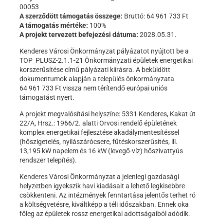
00053
A szerződött támogatás összege:
Bruttó: 64 961 733 Ft
A támogatás mértéke:
100%
A projekt tervezett befejezési dátuma:
2028.05.31.
Kenderes Városi Önkormányzat pályázatot nyújtott be a
TOP_PLUSZ-2.1.1-21 Önkormányzati épületek energetikai
korszerűsítése című pályázati kiírásra. A beküldött
dokumentumok alapján a település önkormányzata
64 961 733 Ft vissza nem térítendő európai uniós
támogatást nyert.
A projekt megvalósítási helyszíne: 5331 Kenderes, Kakat út
22/A, Hrsz.: 1966/2. alatti Orvosi rendelő épületének
komplex energetikai fejlesztése akadálymentesítéssel
(hőszigetelés, nyílászárócsere, fűtéskorszerűsítés, ill.
13,195 kW napelem és 16 kW (levegő-víz) hőszivattyús
rendszer telepítés).
Kenderes Városi Önkormányzat a jelenlegi gazdasági
helyzetben igyekszik havi kiadásait a lehető legkisebbre
csökkenteni. Az intézmények fenntartása jelentős terhet ró
a költségvetésre, kiváltképp a téli időszakban. Ennek oka
főleg az épületek rossz energetikai adottságaiból adódik.