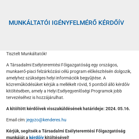
MUNKÁLTATÓI IGÉNYFELMÉRŐ KÉRDŐÍV
Tisztelt Munkáltatók!
A Társadalmi Esélyteremtési Főigazgatóság egy országos,
munkaerő-piaci felzárkózási célú program előkészítésén dolgozik,
amelyhez szükséges helyi információk begyűjtése. A
közreműködésüket kérjük a mellékelt rövid, 5 pontból álló kérdőív
kitöltésében, amely a Helyi Esélyegyenlőségi Programok jobb
tervezéséhez is hozzájárulhat.
A kitöltött kérdőívek visszaküldésének határideje: 2024. 05.16.
Email cím:
jegyzo@kenderes.hu
Kérjük, segítsék a Társadalmi Esélyteremtési Főigazgatóság
munkáját a
kérdőív
kitöltésével!