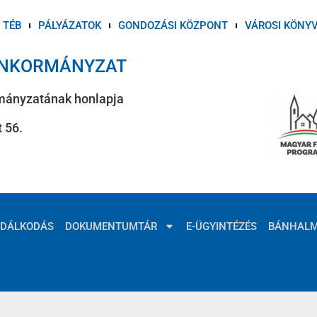
TÉB
PÁLYÁZATOK
GONDOZÁSI KÖZPONT
VÁROSI KÖNY
ÖNKORMÁNYZAT
mányzatának honlapja
 56.
ZDÁLKODÁS
DOKUMENTUMTÁR
E-ÜGYINTÉZÉS
BÁNHAL