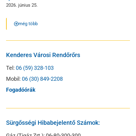
2026. június 25.
még több
Kenderes Városi Rendőrőrs
Tel:
06 (59) 328-103
Mobil:
06 (30) 849-2208
Fogadóórák
Sürgősségi Hibabejelentő Számok:
Gáz (Tigáz Zrt.): 06-80-300-300