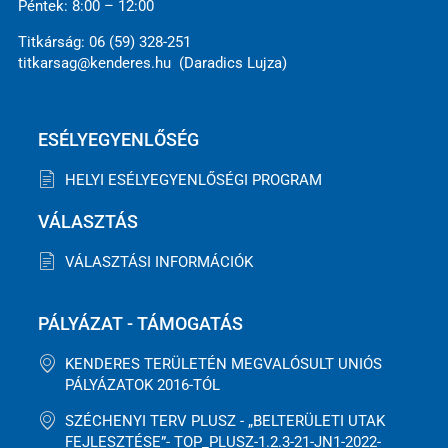
Péntek: 8:00 – 12:00
Titkárság: 06 (59) 328-251
titkarsag@kenderes.hu (Daradics Lujza)
ESÉLYEGYENLŐSÉG
HELYI ESÉLYEGYENLŐSÉGI PROGRAM
VÁLASZTÁS
VÁLASZTÁSI INFORMÁCIÓK
PÁLYÁZAT - TÁMOGATÁS
KENDERES TERÜLETÉN MEGVALÓSULT UNIÓS
PÁLYÁZATOK 2016-TÓL
SZÉCHENYI TERV PLUSZ - „BELTERÜLETI UTAK
FEJLESZTÉSE”- TOP_PLUSZ-1.2.3-21-JN1-2022-