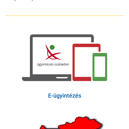
E-ügyintézés