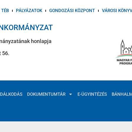
TÉB
PÁLYÁZATOK
GONDOZÁSI KÖZPONT
VÁROSI KÖNY
ÖNKORMÁNYZAT
mányzatának honlapja
 56.
ZDÁLKODÁS
DOKUMENTUMTÁR
E-ÜGYINTÉZÉS
BÁNHAL