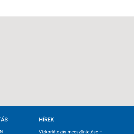
TÁS
HÍREK
ÉN
Vízkorlátozás megszüntetése –