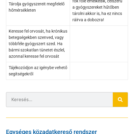
fok fölé emelkedik, célszerű
Tárolja gyógyszereit megfelelő
a gyógyszereket hűtőben
hőmérsékleten
tárolni akkor is, ha ez nincs
ráírva a dobozra!
Keresse fel orvosát, ha krónikus
betegségekben szenved, vagy
többféle gyógyszert szed. Ha
bármi szokatlan tünetet észlel,
azonnal keresse fel orvosát
Tájékozódjon az igénybe vehető
segítségekről
Egységes közadatkereső rendszer