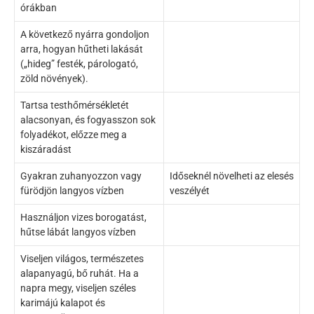
órákban
A következő nyárra gondoljon
arra, hogyan hűtheti lakását
(„hideg” festék, párologató,
zöld növények).
Tartsa testhőmérsékletét
alacsonyan, és fogyasszon sok
folyadékot, előzze meg a
kiszáradást
Gyakran zuhanyozzon vagy
Időseknél növelheti az elesés
fürödjön langyos vízben
veszélyét
Használjon vizes borogatást,
hűtse lábát langyos vízben
Viseljen világos, természetes
alapanyagú, bő ruhát. Ha a
napra megy, viseljen széles
karimájú kalapot és