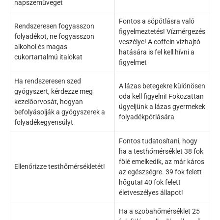
napszemüveget
Fontos a sópótlásra való
Rendszeresen fogyasszon
figyelmeztetés! Vízmérgezés
folyadékot, ne fogyasszon
veszélye! A coffein vízhajtó
alkohol és magas
hatására is fel kell hívni a
cukortartalmú italokat
figyelmet
Ha rendszeresen szed
A lázas betegekre különösen
gyógyszert, kérdezze meg
oda kell figyelni! Fokozattan
kezelőorvosát, hogyan
ügyeljünk a lázas gyermekek
befolyásolják a gyógyszerek a
folyadékpótlására
folyadékegyensúlyt
Fontos tudatosítani, hogy
ha a testhőmérséklet 38 fok
fölé emelkedik, az már káros
Ellenőrizze testhőmérsékletét!
az egészségre. 39 fok felett
hőguta! 40 fok felett
életveszélyes állapot!
Ha a szobahőmérséklet 25