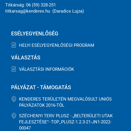
Titkárság: 06 (59) 328-251
titkarsag@kenderes.hu (Daradics Lujza)
ESÉLYEGYENLŐSÉG
HELYI ESÉLYEGYENLŐSÉGI PROGRAM
VÁLASZTÁS
VÁLASZTÁSI INFORMÁCIÓK
PÁLYÁZAT - TÁMOGATÁS
KENDERES TERÜLETÉN MEGVALÓSULT UNIÓS
PÁLYÁZATOK 2016-TÓL
SZÉCHENYI TERV PLUSZ - „BELTERÜLETI UTAK
FEJLESZTÉSE”- TOP_PLUSZ-1.2.3-21-JN1-2022-
00047