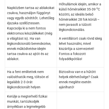
Hőhullámok idején, amikor a
Napközben tartsa az ablakokat
o
külső hőmérséklet 35-39
C
csukva, használjon függönyt
közötti, az ideális belső
vagy egyéb sötétítőt. Lehetőleg
hőmérséklet 28 fok körüli –
éjszaka szellőztessen.
nem javasolt a túlzott
Kapcsolja ki a nem fontos
légkondicionálás.
elektromos készülékeket (még
a világítást is). Ha van
A ventillátort csak rövid ideig
légkondicionáló berendezése,
lehet használni, mivel
ennek működtetése idején
kiszárítja a szervezetet!
tartsa csukva az ajtót és az
Fontos a fokozott
ablakot.
folyadékpótlás!
Ha a fent említettek nem
Biztosítva van-e a hűtött
valósíthatók meg, töltsön el
helyek elérhetősége? Csak
legalább 2-3 órát
ennek megléte esetén
légkondicionált helyen
ajánlható!
Kerülje a megterhelő fizikai
munkát, tartózkodjék
árnyékban a legmelegebb