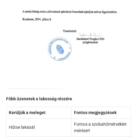
Főbb üzenetek a lakosság részére
Kerüljük a meleget
Fontos megjegyzések
Fontos a szobahőmérséklet
Hűtse lakását
mérése!!