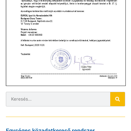
Egységes közadatkereső rendszer