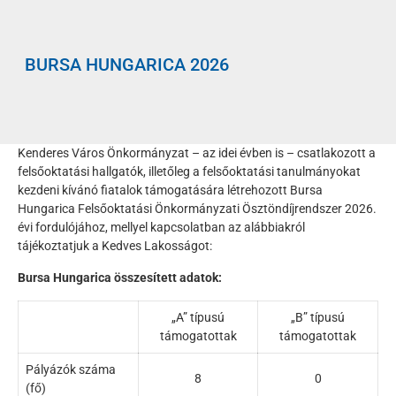
BURSA HUNGARICA 2026
Kenderes Város Önkormányzat – az idei évben is – csatlakozott a
felsőoktatási hallgatók, illetőleg a felsőoktatási tanulmányokat
kezdeni kívánó fiatalok támogatására létrehozott Bursa
Hungarica Felsőoktatási Önkormányzati Ösztöndíjrendszer 2026.
évi fordulójához, mellyel kapcsolatban az alábbiakról
tájékoztatjuk a Kedves Lakosságot:
Bursa Hungarica összesített adatok:
„A” típusú
„B” típusú
támogatottak
támogatottak
Pályázók száma
8
0
(fő)