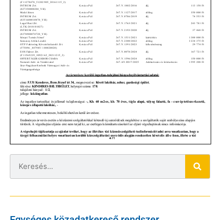
Egységes közadatkereső rendszer