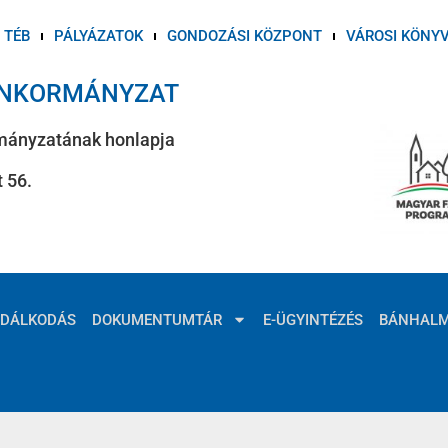
TÉB
PÁLYÁZATOK
GONDOZÁSI KÖZPONT
VÁROSI KÖNY
ÖNKORMÁNYZAT
mányzatának honlapja
 56.
ZDÁLKODÁS
DOKUMENTUMTÁR
E-ÜGYINTÉZÉS
BÁNHAL