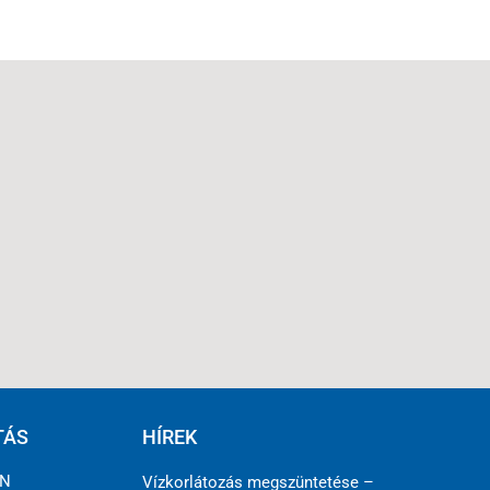
TÁS
HÍREK
ÉN
Vízkorlátozás megszüntetése –