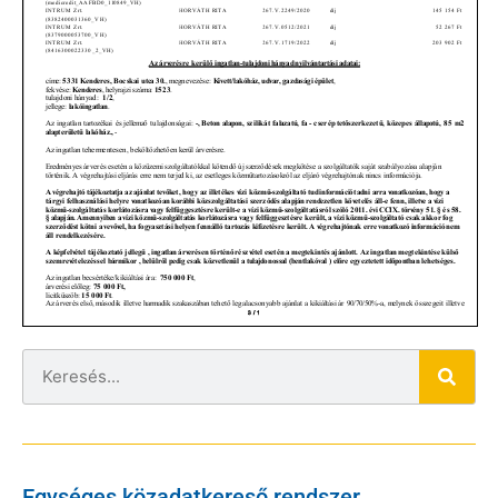
Egységes közadatkereső rendszer