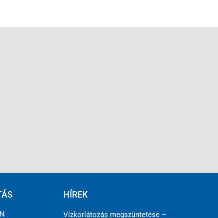
TÁS
HÍREK
ÉN
Vízkorlátozás megszüntetése –