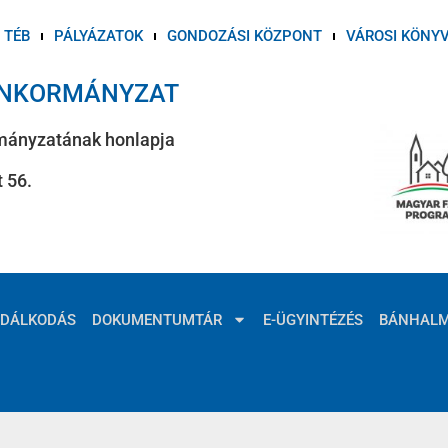
TÉB
PÁLYÁZATOK
GONDOZÁSI KÖZPONT
VÁROSI KÖNY
ÖNKORMÁNYZAT
mányzatának honlapja
 56.
ZDÁLKODÁS
DOKUMENTUMTÁR
E-ÜGYINTÉZÉS
BÁNHAL