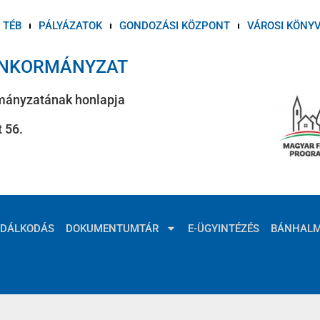
TÉB
PÁLYÁZATOK
GONDOZÁSI KÖZPONT
VÁROSI KÖNY
ÖNKORMÁNYZAT
mányzatának honlapja
 56.
ZDÁLKODÁS
DOKUMENTUMTÁR
E-ÜGYINTÉZÉS
BÁNHAL