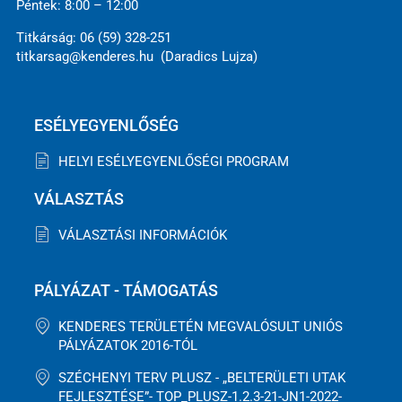
Péntek: 8:00 – 12:00
Titkárság: 06 (59) 328-251
titkarsag@kenderes.hu (Daradics Lujza)
ESÉLYEGYENLŐSÉG
HELYI ESÉLYEGYENLŐSÉGI PROGRAM
VÁLASZTÁS
VÁLASZTÁSI INFORMÁCIÓK
PÁLYÁZAT - TÁMOGATÁS
KENDERES TERÜLETÉN MEGVALÓSULT UNIÓS
PÁLYÁZATOK 2016-TÓL
SZÉCHENYI TERV PLUSZ - „BELTERÜLETI UTAK
FEJLESZTÉSE”- TOP_PLUSZ-1.2.3-21-JN1-2022-